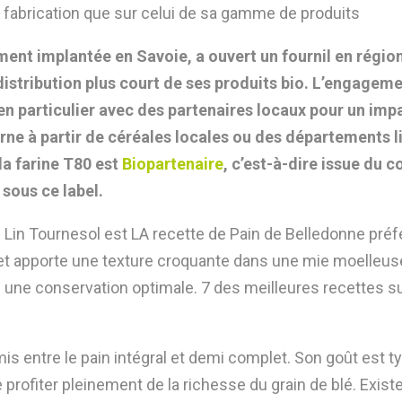
 fabrication que sur celui de sa gamme de produits
ent implantée en Savoie, a ouvert un fournil en régio
 distribution plus court de ses produits bio. L’engagem
 particulier avec des partenaires locaux pour un impac
ne à partir de céréales locales ou des départements li
la farine T80 est
Biopartenaire
, c’est-à-dire issue du
 sous ce label.
in Lin Tournesol est LA recette de Pain de Belledonne pr
il et apporte une texture croquante dans une mie moelle
une conservation optimale. 7 des meilleures recettes s
is entre le pain intégral et demi complet. Son goût est ty
 profiter pleinement de la richesse du grain de blé. Exist