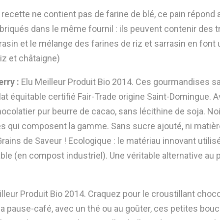
a recette ne contient pas de farine de blé, ce pain répo
abriqués dans le même fournil : ils peuvent contenir des 
rrasin et le mélange des farines de riz et sarrasin en font
riz et châtaigne)
rry :
Elu Meilleur Produit Bio 2014. Ces gourmandises sa
at équitable certifié Fair-Trade origine Saint-Domingue. 
hocolatier pur beurre de cacao, sans lécithine de soja. 
cettes qui composent la gamme. Sans sucre ajouté, ni mati
rains de Saveur ! Ecologique : le matériau innovant utili
ble (en compost industriel). Une véritable alternative au
illeur Produit Bio 2014. Craquez pour le croustillant chocol
 à la pause-café, avec un thé ou au goûter, ces petites