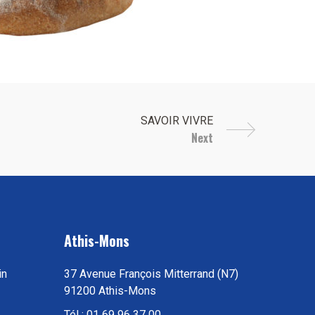
Next
Athis-Mons
in
37 Avenue François Mitterrand (N7)
91200 Athis-Mons
Tél : 01 69 96 37 00