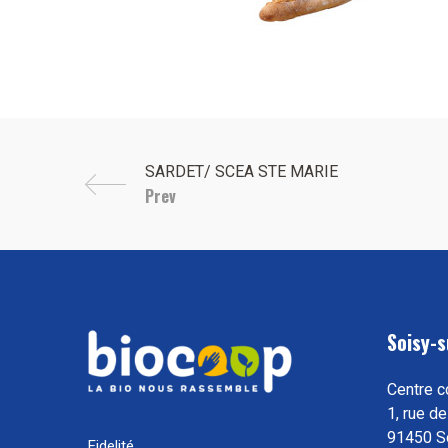
Prev
Soisy-s
Centre c
1, rue de
91450 S
Fidelité