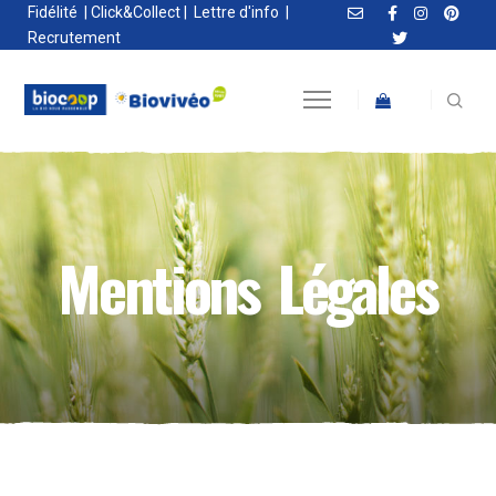
Fidélité
|
Click&Collect
|
Lettre d'info
|
Recrutement
Mentions Légales