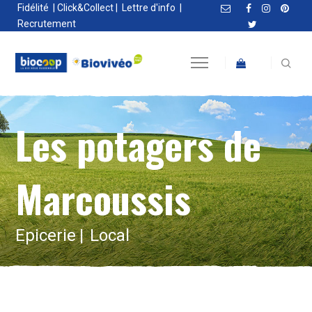
Fidélité
|
Click&Collect
|
Lettre d'info
|
Recrutement
Les potagers de
Marcoussis
Epicerie
Local