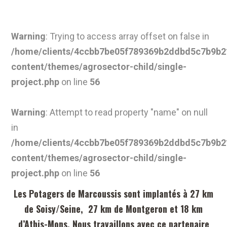
Warning
: Trying to access array offset on false in
/home/clients/4ccbb7be05f789369b2ddbd5c7b9b21
content/themes/agrosector-child/single-
project.php
on line
56
Warning
: Attempt to read property "name" on null
in
/home/clients/4ccbb7be05f789369b2ddbd5c7b9b21
content/themes/agrosector-child/single-
project.php
on line
56
Les Potagers de Marcoussis sont implantés à 27 km
de Soisy/Seine, 27 km de Montgeron et 18 km
d’Athis-Mons. Nous travaillons avec ce partenaire