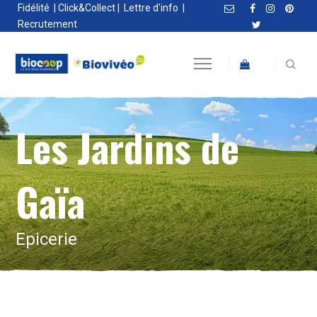
Fidélité
|
Click&Collect
|
Lettre d'info
|
Recrutement
Les Jardins de
Gaïa
Epicerie