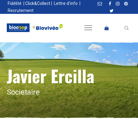
Fidélité
|
Click&Collect
|
Lettre d'info
|
Recrutement
Javier Ercilla
Societaire