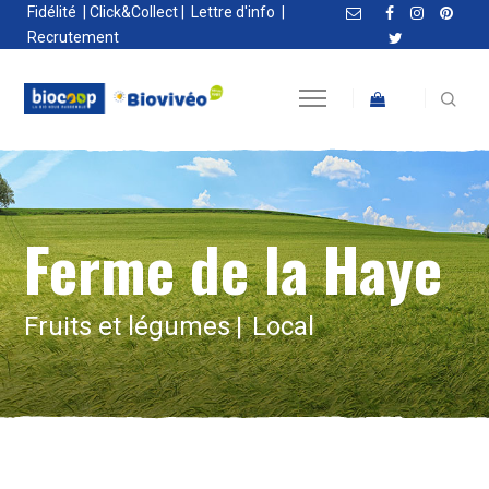
Fidélité
|
Click&Collect
|
Lettre d'info
|
Recrutement
Ferme de la Haye
Fruits et légumes
Local