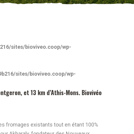
16/sites/bioviveo.coop/wp-
b216/sites/bioviveo.coop/wp-
ntgeron, et 13 km d’Athis-Mons. Biovivéo
des fromages existants tout en étant 100%
 Nour Akbaraly, fondateur des Nouveaux