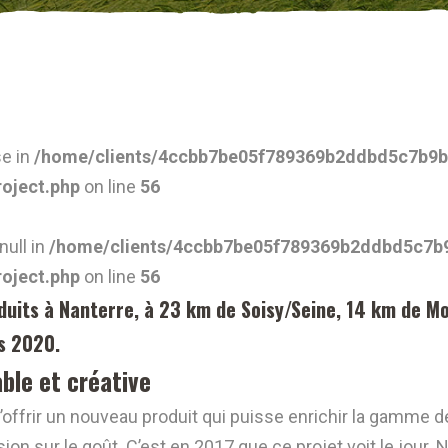
se in
/home/clients/4ccbb7be05f789369b2ddbd5c7b9b2
roject.php
on line
56
null in
/home/clients/4ccbb7be05f789369b2ddbd5c7b9
roject.php
on line
56
uits à Nanterre, à 23 km de Soisy/Seine, 14 km de Mo
is 2020.
ble et créative
’offrir un nouveau produit qui puisse enrichir la gamme 
on sur le goût. C’est en 2017 que ce projet voit le jour.