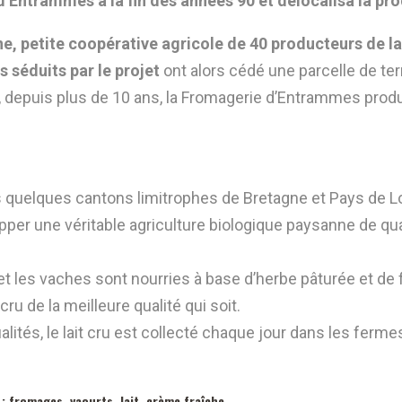
 d’Entrammes à la fin des années 90 et délocalisa la p
, petite coopérative agricole de 40 producteurs de lait
 séduits par le projet
ont alors cédé une parcelle de terr
, depuis plus de 10 ans, la Fromagerie d’Entrammes produi
quelques cantons limitrophes de Bretagne et Pays de L
er une véritable agriculture biologique paysanne de qual
t les vaches sont nourries à base d’herbe pâturée et de 
ru de la meilleure qualité qui soit.
alités, le lait cru est collecté chaque jour dans les fer
: fromages, yaourts, lait, crème fraîche