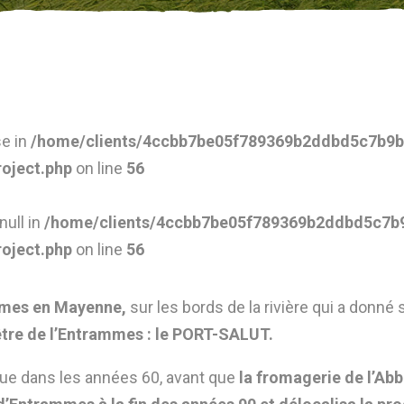
se in
/home/clients/4ccbb7be05f789369b2ddbd5c7b9b2
roject.php
on line
56
null in
/home/clients/4ccbb7be05f789369b2ddbd5c7b9
roject.php
on line
56
mmes en Mayenne,
sur les bords de la rivière qui a donn
cêtre de l’Entrammes : le PORT-SALUT.
que dans les années 60, avant que
la fromagerie de l’Abb