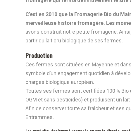
fromagère qui ferma définitivement le site
C’est en 2010 que la Fromagerie Bio du Maine
merveilleuse histoire fromagère. Les moines
avons construit notre petite fromagerie. Ainsi
partir du lait cru biologique de ses fermes.
Production
Ces fermes sont situées en Mayenne et dans 
symbole d’un engagement quotidien à développ
charges biologique européen.
Toutes ses fermes sont certifiées 100 % Bio e
OGM et sans pesticides) et produisent un lait c
Afin de conserver toute sa fraîcheur et ses qu
Entrammes.
Les produits, également proposés en vente directe, sont 