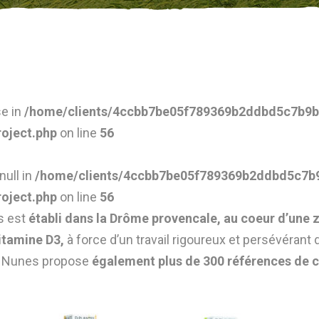
se in
/home/clients/4ccbb7be05f789369b2ddbd5c7b9b2
roject.php
on line
56
null in
/home/clients/4ccbb7be05f789369b2ddbd5c7b9
roject.php
on line
56
s est
établi dans la Drôme provencale, au coeur d’une zon
itamine D3,
à force d’un travail rigoureux et persévérant 
or Nunes propose
également plus de 300 références de 