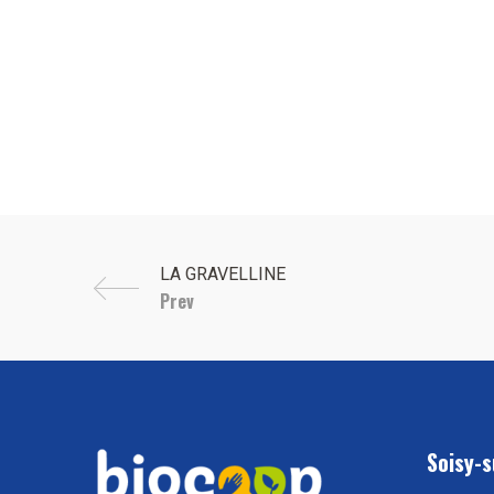
Prev
Soisy-s