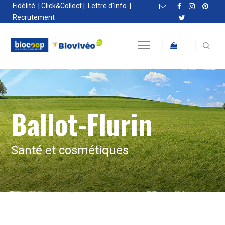
Fidélité
|
Click&Collect
|
Lettre d'info
|
Recrutement
Ballot-Flurin
Santé et cosmétiques