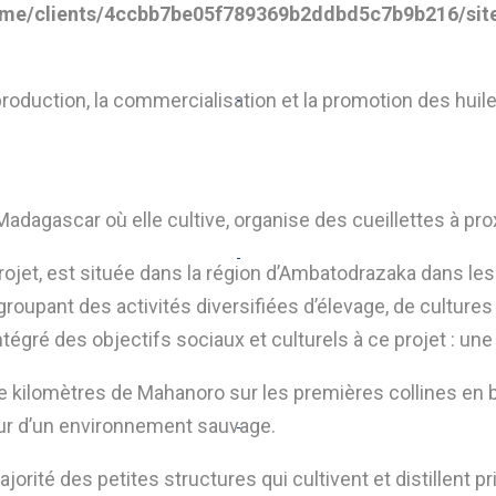
me/clients/4ccbb7be05f789369b2ddbd5c7b9b216/site
production, la commercialisation et la promotion des huil
à Madagascar
où elle cultive, organise des cueillettes à pro
projet, est située dans la région d’Ambatodrazaka dans 
 regroupant des activités diversifiées d’élevage, de culture
gré des objectifs sociaux et culturels à ce projet : une
de kilomètres de Mahanoro sur les premières collines en 
ur d’un environnement sauvage.
orité des petites structures qui cultivent et distillent 