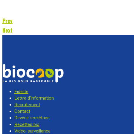
Prev
Next
Fidelité
Lettre d’information
Recrutement
Contact
Devenir sociétaire
Recettes bio
Vidéo-surveillance