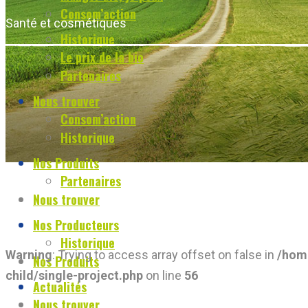
Consom’action
Santé et cosmétiques
Historique
Le prix de la bio
Partenaires
Nous trouver
Consom’action
Historique
Nos Produits
Partenaires
Nous trouver
Nos Producteurs
Historique
Warning
: Trying to access array offset on false in
/hom
Nos Produits
child/single-project.php
on line
56
Actualités
Nous trouver