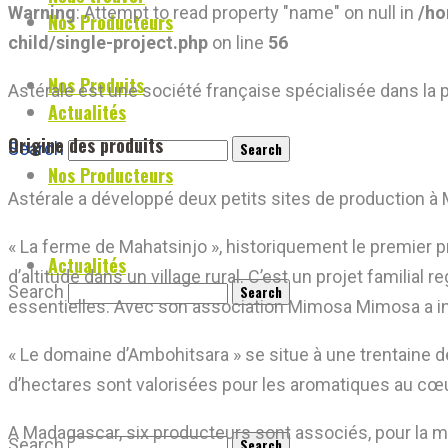
Warning
: Attempt to read property "name" on null in
/ho
Nos Producteurs
child/single-project.php
on line
56
Nos Produits
Astérale est une société française spécialisée dans la 
Actualités
Origine des produits
Search
Nos Producteurs
Astérale a développé
deux petits sites de production 
« La ferme de Mahatsinjo », historiquement le premier 
Actualités
d’altitude dans un village rural. C’est un projet familial
Search
essentielles. Avec son association Mimosa Mimosa a inté
« Le domaine d’Ambohitsara » se situe à une trentaine 
d’hectares sont valorisées pour les aromatiques au cœ
A Madagascar, six producteurs sont associés, pour la maj
Search