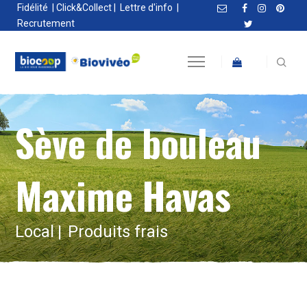
Fidélité
|
Click&Collect
|
Lettre d'info
|
Recrutement
Sève de bouleau
Maxime Havas
Local
Produits frais