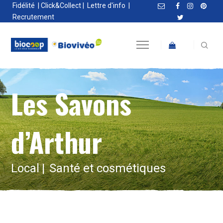
Fidélité
|
Click&Collect
|
Lettre d'info
|
Recrutement
Les Savons
d’Arthur
Local
Santé et cosmétiques