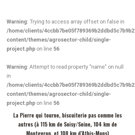
Warning
: Trying to access array offset on false in
/home/clients/4ccbb7be05f789369b2ddbd5c7b9b21
content/themes/agrosector-child/single-
project.php
on line
56
Warning
: Attempt to read property "name" on null
in
/home/clients/4ccbb7be05f789369b2ddbd5c7b9b21
content/themes/agrosector-child/single-
project.php
on line
56
La Pierre qui tourne, biscuiterie pas comme les
autres (à 115 km de Soisy/Seine, 104 km de
Montgeron, et 108 km d’Athis-Mons)