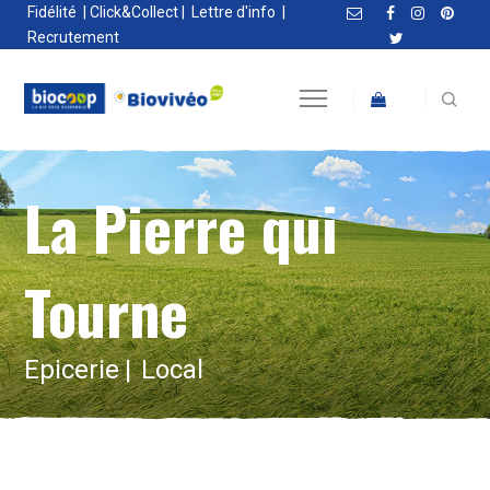
Fidélité
|
Click&Collect
|
Lettre d'info
|
Recrutement
La Pierre qui
Tourne
Epicerie
Local