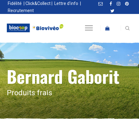
Fidélité
|
Click&Collect
|
Lettre d'info
|
Recrutement
Bernard Gaborit
Produits frais