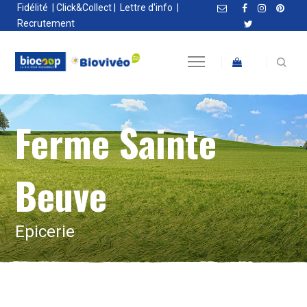
Fidélité
|
Click&Collect
|
Lettre d'info
|
Recrutement
Ferme Sainte
Beuve
Epicerie