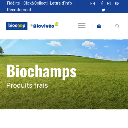
Fidélité
|
Click&Collect
|
Lettre d'info
|
Recrutement
Biochamps
Produits frais